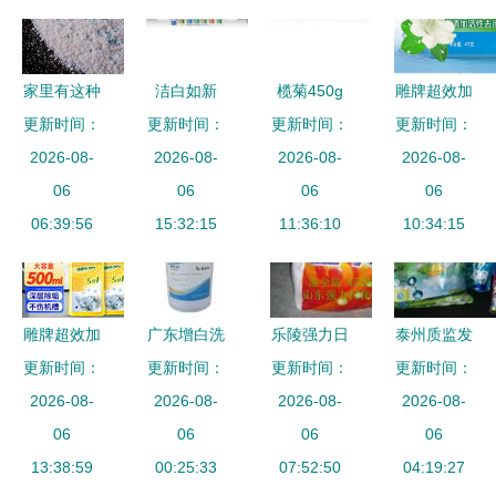
为何不怕萤
彩粉？
家里有这种
洁白如新
榄菊450g
雕牌超效加
洗衣粉吗？
更新时间：
丽高增白洗
更新时间：
浪漫熏香洗
更新时间：
更新时间：
酶洗衣粉
赶紧扔掉，
2026-08-
衣粉——酒
2026-08-
2026-08-
衣皂皂花
4kg/袋洗衣
2026-08-
彩漂粉致癌
06
店与医院的
06
科学萃取的
06
服粉大袋强
06
物超标真相
06:39:56
洁净守护者
15:32:15
强力增白之
11:36:10
力去污去渍
10:34:15
揭秘
选
持久留香茉
莉飘香
雕牌超效加
广东增白洗
乐陵强力日
泰州质监发
酶除菌除螨
更新时间：
更新时间：
衣粉 洁白
更新时间：
化 专业洗
布洗衣粉抽
更新时间：
洗衣粉 日
2026-08-
如新的秘密
2026-08-
衣粉贴牌与
2026-08-
检结果，多
2026-08-
常清洁的防
06
武器
06
OEM代加
06
品牌不合格
06
13:38:59
护先锋
00:25:33
工，助力家
07:52:50
引关注，彩
04:19:27