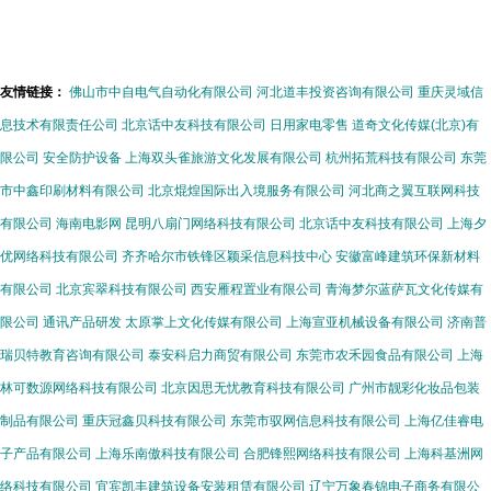
居清洁品牌
漂粉问题凸
发展
显
友情链接：
佛山市中自电气自动化有限公司
河北道丰投资咨询有限公司
重庆灵域信
息技术有限责任公司
北京话中友科技有限公司
日用家电零售
道奇文化传媒(北京)有
限公司
安全防护设备
上海双头雀旅游文化发展有限公司
杭州拓荒科技有限公司
东莞
市中鑫印刷材料有限公司
北京焜煌国际出入境服务有限公司
河北商之翼互联网科技
有限公司
海南电影网
昆明八扇门网络科技有限公司
北京话中友科技有限公司
上海夕
优网络科技有限公司
齐齐哈尔市铁锋区颖采信息科技中心
安徽富峰建筑环保新材料
有限公司
北京宾翠科技有限公司
西安雁程置业有限公司
青海梦尔蓝萨瓦文化传媒有
限公司
通讯产品研发
太原掌上文化传媒有限公司
上海宣亚机械设备有限公司
济南普
瑞贝特教育咨询有限公司
泰安科启力商贸有限公司
东莞市农禾园食品有限公司
上海
林可数源网络科技有限公司
北京因思无忧教育科技有限公司
广州市靓彩化妆品包装
制品有限公司
重庆冠鑫贝科技有限公司
东莞市驭网信息科技有限公司
上海亿佳睿电
子产品有限公司
上海乐南傲科技有限公司
合肥锋熙网络科技有限公司
上海科基洲网
络科技有限公司
宜宾凯丰建筑设备安装租赁有限公司
辽宁万象春锦电子商务有限公