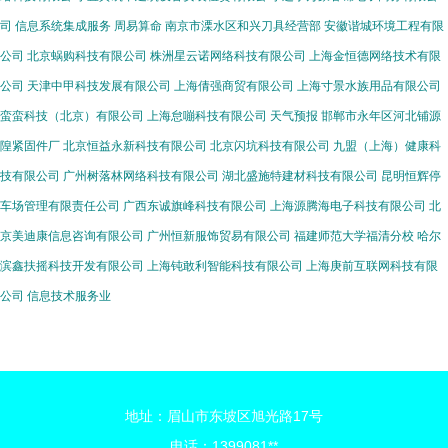
司
信息系统集成服务
周易算命
南京市溧水区和兴刀具经营部
安徽谐城环境工程有限
公司
北京蜗购科技有限公司
株洲星云诺网络科技有限公司
上海金恒德网络技术有限
公司
天津中甲科技发展有限公司
上海倩强商贸有限公司
上海寸景水族用品有限公司
蛮蛮科技（北京）有限公司
上海怠嘣科技有限公司
天气预报
邯郸市永年区河北铺源
隍紧固件厂
北京恒益永新科技有限公司
北京闪坑科技有限公司
九盟（上海）健康科
技有限公司
广州树落林网络科技有限公司
湖北盛施特建材科技有限公司
昆明恒辉停
车场管理有限责任公司
广西东诚旗峰科技有限公司
上海源腾海电子科技有限公司
北
京美迪康信息咨询有限公司
广州恒新服饰贸易有限公司
福建师范大学福清分校
哈尔
滨鑫扶摇科技开发有限公司
上海钝敢利智能科技有限公司
上海庚前互联网科技有限
公司
信息技术服务业
地址：眉山市东坡区旭光路17号
电话：1399081**