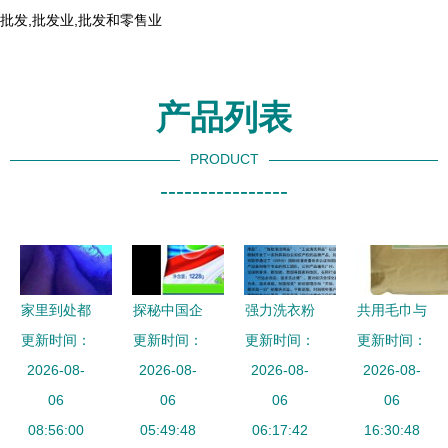
批发,批发业,批发和零售业
产品列表
PRODUCT
----------------
家里到处都
探秘中国企
强力洗衣粉
共用毛巾与
是荧光增白
更新时间：
更新时间：
业库 彩漂
如何选择高
更新时间：
强力洗衣粉
更新时间：
剂，测谎仪
2026-08-
粉领域的优
2026-08-
效去渍不伤
2026-08-
安全隐患与
2026-08-
真的会响
06
质供应商全
06
衣的真功夫
06
正确选择
06
吗？测谎仪
08:56:00
05:49:48
景
06:17:42
16:30:48