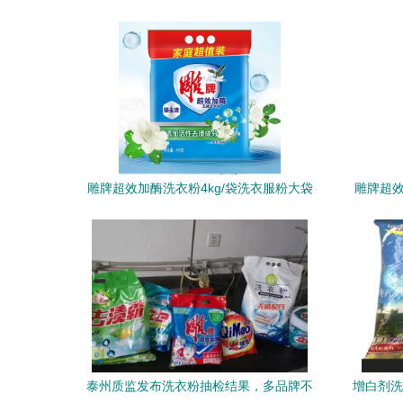
择
雕牌超效加酶洗衣粉4kg/袋洗衣服粉大袋
雕牌超效
强力去污去渍持久留香茉莉飘香
泰州质监发布洗衣粉抽检结果，多品牌不
增白剂洗