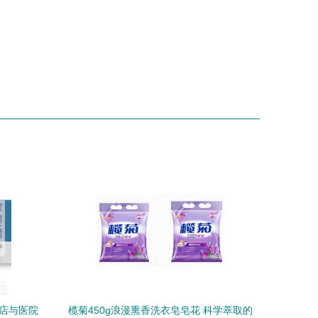
酒店与医院
榄菊450g浪漫熏香洗衣皂皂花 科学萃取的